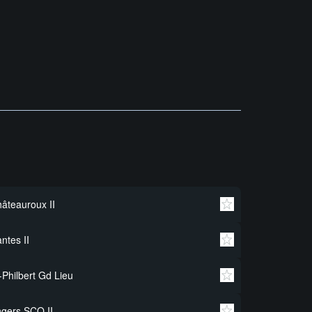
âteauroux II
ntes II
-Philbert Gd Lieu
gers SCO II