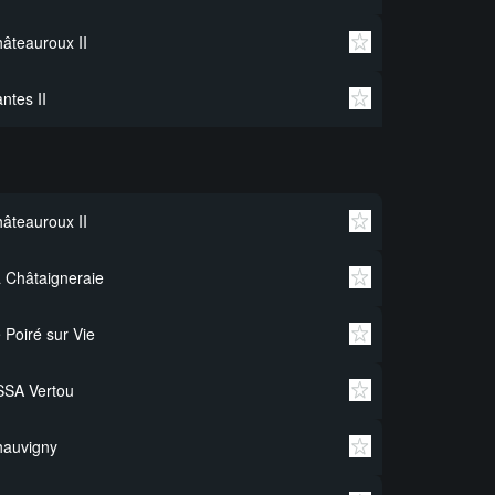
âteauroux II
ntes II
âteauroux II
 Châtaigneraie
 Poiré sur Vie
SSA Vertou
hauvigny