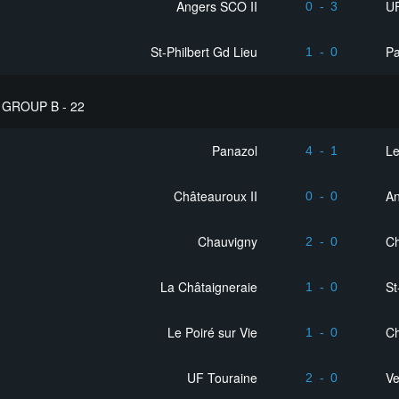
Angers SCO II
UF
0
-
3
St-Philbert Gd Lieu
Pa
1
-
0
GROUP B - 22
Panazol
Le
4
-
1
Châteauroux II
An
0
-
0
Chauvigny
Ch
2
-
0
La Châtaigneraie
St
1
-
0
Le Poiré sur Vie
Ch
1
-
0
UF Touraine
V
2
-
0