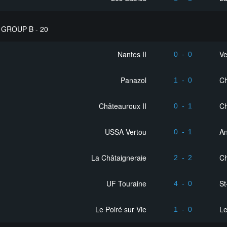
GROUP B - 20
Nantes II
V
0
-
0
Panazol
C
1
-
0
Châteauroux II
Ch
0
-
1
USSA Vertou
An
0
-
1
La Châtaigneraie
Ch
2
-
2
UF Touraine
St
4
-
0
Le Poiré sur Vie
Le
1
-
0