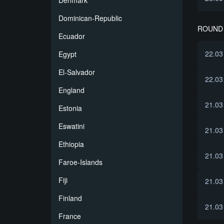
Denmark
Dominican-Republic
ROUND 
Ecuador
22.03
Egypt
El-Salvador
22.03
England
21.03
Estonia
Eswatini
21.03
Ethiopia
21.03
Faroe-Islands
Fiji
21.03
Finland
21.03
France