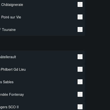
 Châtaigneraie
 Poiré sur Vie
 Touraine
âtellerault
-Philbert Gd Lieu
s Sables
endée Fontenay
gers SCO II