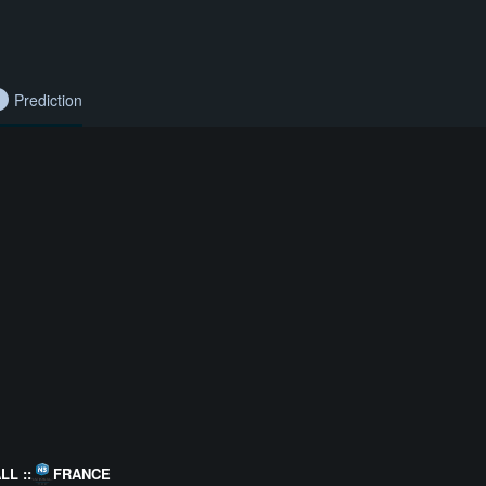
Prediction
L ::
FRANCE