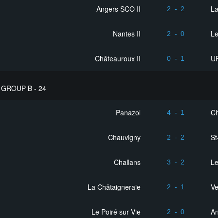
Angers SCO II
La
2
-
2
Nantes II
Le
2
-
0
Châteauroux II
UF
0
-
1
GROUP B - 24
Panazol
Ch
4
-
1
Chauvigny
St
2
-
2
Challans
Le
3
-
2
La Châtaigneraie
V
2
-
1
Le Poiré sur Vie
An
2
-
0