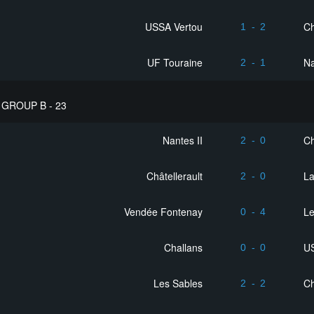
USSA Vertou
Ch
1
-
2
UF Touraine
Na
2
-
1
GROUP B - 23
Nantes II
Ch
2
-
0
Châtellerault
La
2
-
0
Vendée Fontenay
Le
0
-
4
Challans
U
0
-
0
Les Sables
C
2
-
2