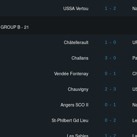
USSA Vertou
Na
1
-
2
GROUP B - 21
Châtellerault
UF
1
-
0
Challans
Pa
3
-
0
Vendée Fontenay
Ch
0
-
1
Chauvigny
U
2
-
3
Angers SCO II
Na
0
-
1
St-Philbert Gd Lieu
Le
0
-
2
Les Sables
La
1
-
2