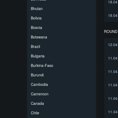
18.04
Bhutan
18.04
Bolivia
Bosnia
ROUND 
Botswana
12.04
Brazil
Bulgaria
11.04
Burkina-Faso
11.04
Burundi
Cambodia
11.04
Cameroon
11.04
Canada
11.04
Chile