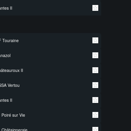
ntes II
 Touraine
nazol
âteauroux II
SSA Vertou
ntes II
 Poiré sur Vie
 Châtaigneraie