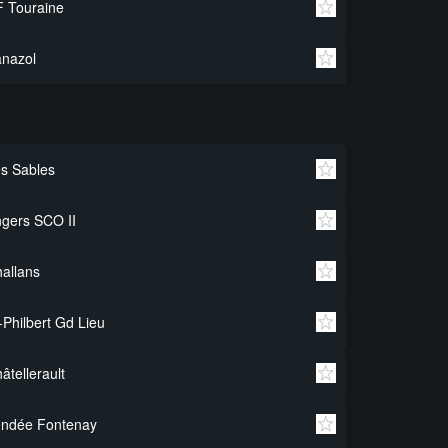
 Touraine
nazol
s Sables
gers SCO II
allans
-Philbert Gd Lieu
âtellerault
endée Fontenay