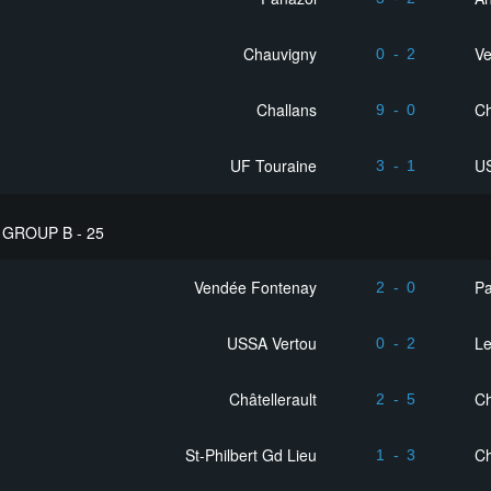
Chauvigny
V
0
-
2
Challans
Ch
9
-
0
UF Touraine
U
3
-
1
GROUP B - 25
Vendée Fontenay
Pa
2
-
0
USSA Vertou
Le
0
-
2
Châtellerault
C
2
-
5
St-Philbert Gd Lieu
Ch
1
-
3