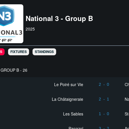
National 3 - Group B
2025
S
FIXTURES
STANDINGS
GROUP B - 26
Le Poiré sur Vie
Ch
2
-
0
La Châtaigneraie
Na
2
-
1
Les Sables
St
1
-
0
Panazol
An
3
-
2