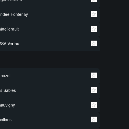
endée Fontenay
âtellerault
SSA Vertou
nazol
s Sables
hauvigny
allans