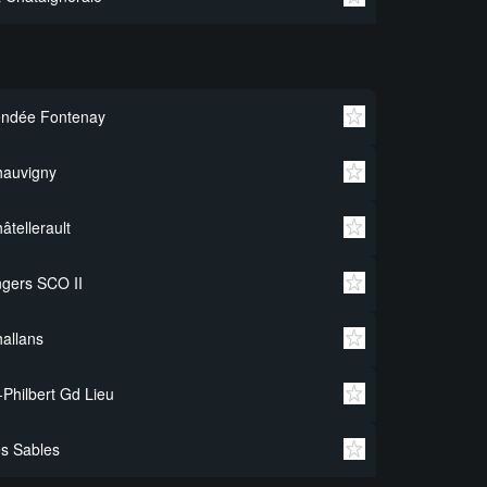
endée Fontenay
hauvigny
âtellerault
gers SCO II
allans
-Philbert Gd Lieu
s Sables